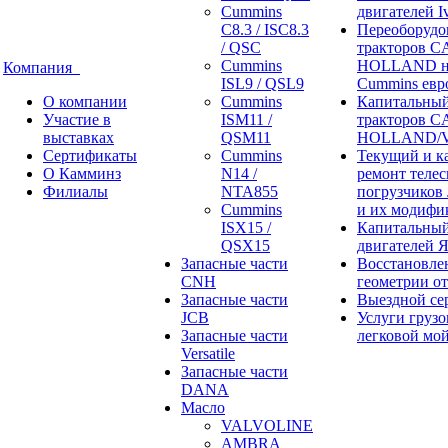
Cummins
двигателей I
C8.3 / ISC8.3
Переоборудо
/ QSC
тракторов 
Cummins
HOLLAND н
Компания
ISL9 / QSL9
Cummins евр
О компании
Cummins
Капитальный
Участие в
ISM11 /
тракторов 
выставках
QSM11
HOLLAND/V
Сертификаты
Cummins
Текущий и к
О Камминз
N14 /
ремонт теле
Филиалы
NTA855
погрузчиков
Cummins
и их модифи
ISX15 /
Капитальный
QSX15
двигателей 
Запасные части
Восстановле
CNH
геометрии о
Запасные части
Выездной се
JCB
Услуги грузо
Запасные части
легковой мо
Versatile
Запасные части
DANA
Масло
VALVOLINE
AMBRA