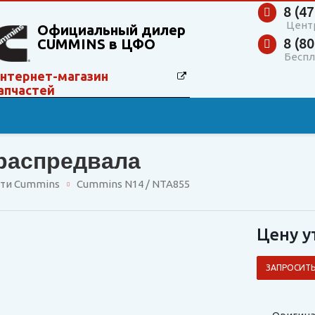
8 (47
Цент
Официальный дилер
8 (80
CUMMINS в ЦФО
Беспл
нтернет-магазин
апчастей
 распредвала
сти Cummins
Cummins N14 / NTA855
Цену у
ЗАПРОСИТЬ