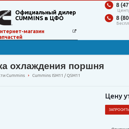
8 (47
Цент
Официальный дилер
8 (80
CUMMINS в ЦФО
Беспл
нтернет-магазин
апчастей
ка охлаждения поршня
сти Cummins
Cummins ISM11 / QSM11
Цену у
ЗАПРОСИТЬ