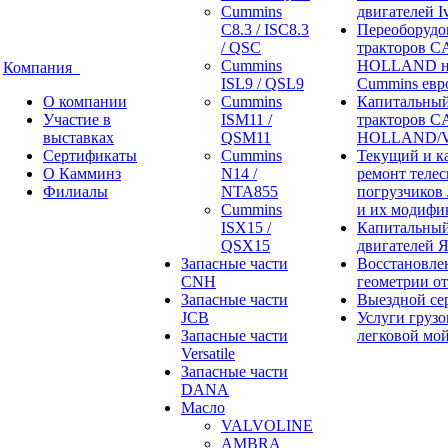
Cummins
двигателей I
C8.3 / ISC8.3
Переоборудо
/ QSC
тракторов 
Cummins
HOLLAND н
Компания
ISL9 / QSL9
Cummins евр
О компании
Cummins
Капитальный
Участие в
ISM11 /
тракторов 
выставках
QSM11
HOLLAND/V
Сертификаты
Cummins
Текущий и к
О Камминз
N14 /
ремонт теле
Филиалы
NTA855
погрузчиков
Cummins
и их модифи
ISX15 /
Капитальный
QSX15
двигателей 
Запасные части
Восстановле
CNH
геометрии о
Запасные части
Выездной се
JCB
Услуги грузо
Запасные части
легковой мо
Versatile
Запасные части
DANA
Масло
VALVOLINE
AMBRA