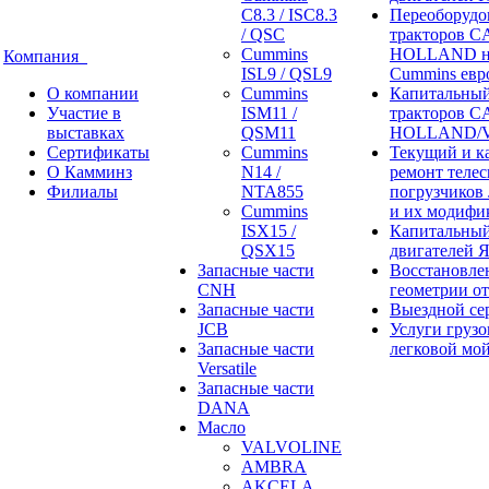
C8.3 / ISC8.3
Переоборудо
/ QSC
тракторов 
Cummins
HOLLAND н
Компания
ISL9 / QSL9
Cummins евр
О компании
Cummins
Капитальный
Участие в
ISM11 /
тракторов 
выставках
QSM11
HOLLAND/V
Сертификаты
Cummins
Текущий и к
О Камминз
N14 /
ремонт теле
Филиалы
NTA855
погрузчиков
Cummins
и их модифи
ISX15 /
Капитальный
QSX15
двигателей 
Запасные части
Восстановле
CNH
геометрии о
Запасные части
Выездной се
JCB
Услуги грузо
Запасные части
легковой мо
Versatile
Запасные части
DANA
Масло
VALVOLINE
AMBRA
AKCELA