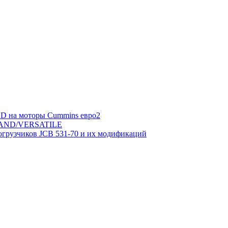
 на моторы Cummins евро2
LAND/VERSATILE
огрузчиков JCB 531-70 и их модификаций