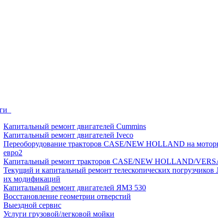
уги
Капитальный ремонт двигателей Cummins
Капитальный ремонт двигателей Iveco
Переоборудование тракторов CASE/NEW HOLLAND на мотор
евро2
Капитальный ремонт тракторов CASE/NEW HOLLAND/VERS
Текущий и капитальный ремонт телескопических погрузчиков 
их модификаций
Капитальный ремонт двигателей ЯМЗ 530
Восстановление геометрии отверстий
Выездной сервис
Услуги грузовой/легковой мойки