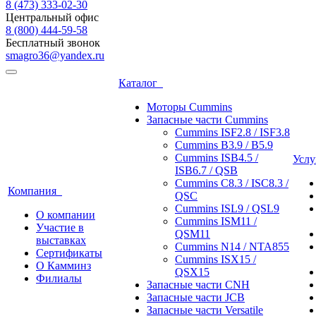
8 (473)
333-02-30
Центральный офис
8 (800)
444-59-58
Бесплатный звонок
smagro36@yandex.ru
Каталог
Моторы Cummins
Запасные части Cummins
Cummins ISF2.8 / ISF3.8
Cummins B3.9 / B5.9
Cummins ISB4.5 /
Усл
ISB6.7 / QSB
Cummins C8.3 / ISC8.3 /
Компания
QSC
Cummins ISL9 / QSL9
О компании
Cummins ISM11 /
Участие в
QSM11
выставках
Cummins N14 / NTA855
Сертификаты
Cummins ISX15 /
О Камминз
QSX15
Филиалы
Запасные части CNH
Запасные части JCB
Запасные части Versatile