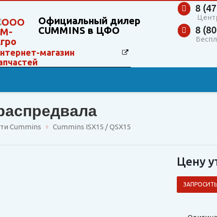
8 (47
Цент
Официальный дилер
8 (80
CUMMINS в ЦФО
Беспл
нтернет-магазин
апчастей
 распредвала
сти Cummins
Cummins ISX15 / QSX15
Цену у
ЗАПРОСИТЬ