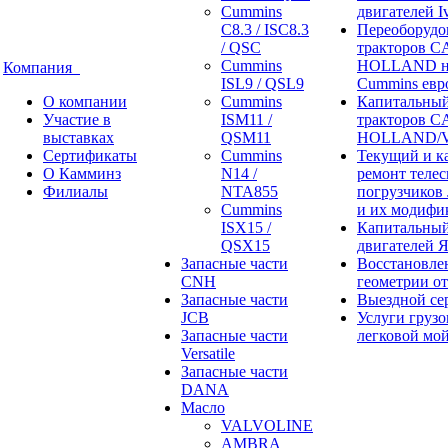
Cummins
двигателей I
C8.3 / ISC8.3
Переоборудо
/ QSC
тракторов 
Cummins
HOLLAND н
Компания
ISL9 / QSL9
Cummins евр
О компании
Cummins
Капитальный
Участие в
ISM11 /
тракторов 
выставках
QSM11
HOLLAND/V
Сертификаты
Cummins
Текущий и к
О Камминз
N14 /
ремонт теле
Филиалы
NTA855
погрузчиков
Cummins
и их модифи
ISX15 /
Капитальный
QSX15
двигателей 
Запасные части
Восстановле
CNH
геометрии о
Запасные части
Выездной се
JCB
Услуги грузо
Запасные части
легковой мо
Versatile
Запасные части
DANA
Масло
VALVOLINE
AMBRA