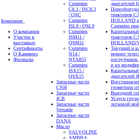
Cummins
двигателей I
C8.3 / ISC8.3
Переоборудо
/ QSC
тракторов 
Cummins
HOLLAND н
Компания
ISL9 / QSL9
Cummins евр
О компании
Cummins
Капитальный
Участие в
ISM11 /
тракторов 
выставках
QSM11
HOLLAND/V
Сертификаты
Cummins
Текущий и к
О Камминз
N14 /
ремонт теле
Филиалы
NTA855
погрузчиков
Cummins
и их модифи
ISX15 /
Капитальный
QSX15
двигателей 
Запасные части
Восстановле
CNH
геометрии о
Запасные части
Выездной се
JCB
Услуги грузо
Запасные части
легковой мо
Versatile
Запасные части
DANA
Масло
VALVOLINE
AMBRA