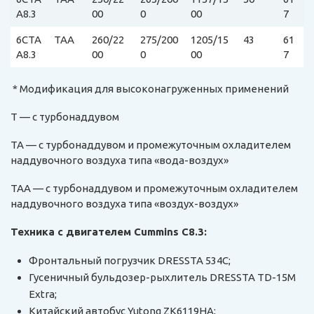
A8.3
00
0
00
7
6CTA
TAA
260/22
275/200
1205/15
43
61
A8.3
00
0
00
7
* Модификация для высоконагруженных применений
T — с турбонаддувом
TA — с турбонаддувом и промежуточным охладителем
наддувочного воздуха типа «вода-воздух»
TAA — с турбонаддувом и промежуточным охладителем
наддувочного воздуха типа «воздух-воздух»
Техника с двигателем Cummins C8.3:
Фронтальный погрузчик DRESSTA 534C;
Гусеничный бульдозер-рыхлитель DRESSTA TD-15M
Extra;
Китайский автобус Yutong ZK6119HA;