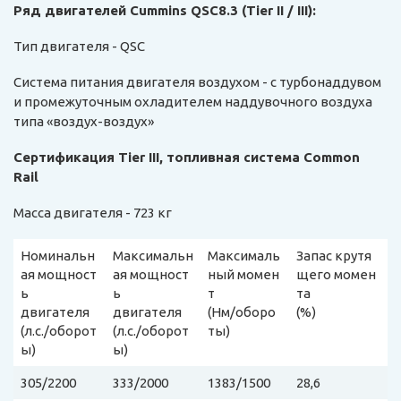
Ряд двигателей Cummins QSC8.3 (Tier II / III):
Тип двигателя - QSC
Система питания двигателя воздухом - с турбонаддувом
и промежуточным охладителем наддувочного воздуха
типа «воздух-воздух»
Сертификация Tier III, топливная система Common
Rail
Масса двигателя - 723 кг
Номинальн
Максимальн
Максималь
Запас крутя
ая мощност
ая мощност
ный момен
щего момен
ь
ь
т
та
двигателя
двигателя
(Нм/оборо
(%)
(л.с./оборот
(л.с./оборот
ты)
ы)
ы)
305/2200
333/2000
1383/1500
28,6