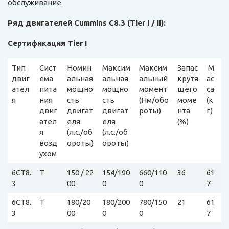
обслуживание.
Ряд двигателей Cummins C8.3 (Tier I / II):
Сертификация Tier I
Тип
Сист
Номин
Максим
Максим
Запас
М
двиг
ема
альная
альная
альный
крутя
ас
ател
пита
мощно
мощно
момент
щего
са
я
ния
сть
сть
(Нм/обо
моме
(к
двиг
двигат
двигат
роты)
нта
г)
ател
еля
еля
(%)
я
(л.с./об
(л.с./об
возд
ороты)
ороты)
ухом
6CT8.
T
150 / 22
154/190
660/110
36
61
3
00
0
0
7
6CT8.
T
180/20
180/200
780/150
21
61
3
00
0
0
7