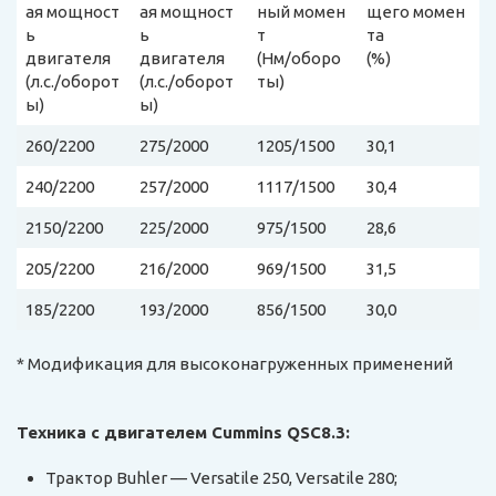
ая мощност
ая мощност
ный момен
щего момен
ь
ь
т
та
двигателя
двигателя
(Нм/оборо
(%)
(л.с./оборот
(л.с./оборот
ты)
ы)
ы)
260/2200
275/2000
1205/1500
30,1
240/2200
257/2000
1117/1500
30,4
2150/2200
225/2000
975/1500
28,6
205/2200
216/2000
969/1500
31,5
185/2200
193/2000
856/1500
30,0
* Модификация для высоконагруженных применений
Техника с двигателем Cummins QSC8.3:
Трактор Buhler — Versatile 250, Versatile 280;