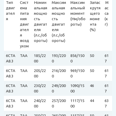
Тип
Сист
Номин
Максим
Максим
Запас
М
двиг
ема
альная
альная
альный
крутя
ас
ател
пита
мощно
мощно
момент
щего
са
я
ния
сть
сть
(Нм/обо
моме
(к
двиг
двигат
двигат
роты)
нта
г)
ател
еля
еля
(%)
я
(л.с./об
(л.с./об
возд
ороты)
ороты)
ухом
6CTA
TAA
185/22
193/220
856/150
50
61
A8.3
00
0
0
7
6CTA
TAA
205/22
216/200
969/150
50
61
A8.3
00
0
0
7
6CTA
TAA
230/22
249/200
1090/15
46
61
A8.3
00
0
00
7
6CTA
TAA
240/22
257/200
1117/15
44
63
A8.3
00
0
00
7
6CTA
TAA
250/22
265/200
1157/15
50
61