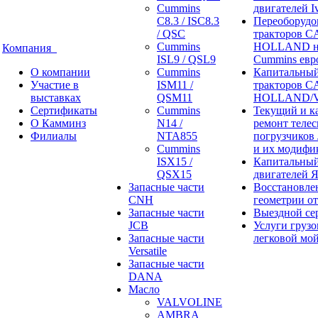
Cummins
двигателей I
C8.3 / ISC8.3
Переоборудо
/ QSC
тракторов 
Cummins
HOLLAND н
Компания
ISL9 / QSL9
Cummins евр
О компании
Cummins
Капитальный
Участие в
ISM11 /
тракторов 
выставках
QSM11
HOLLAND/V
Сертификаты
Cummins
Текущий и к
О Камминз
N14 /
ремонт теле
Филиалы
NTA855
погрузчиков
Cummins
и их модифи
ISX15 /
Капитальный
QSX15
двигателей 
Запасные части
Восстановле
CNH
геометрии о
Запасные части
Выездной се
JCB
Услуги грузо
Запасные части
легковой мо
Versatile
Запасные части
DANA
Масло
VALVOLINE
AMBRA